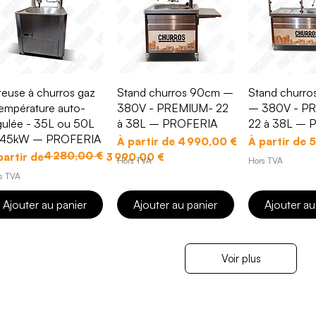
Aperçu rapide
Aperçu rapide
Aperçu r
iteuse à churros gaz
Stand churros 90cm –
Stand churro
température auto-
380V - PREMIUM- 22
– 380V - P
gulée - 35L ou 50L
à 38L – PROFERIA
22 à 38L – 
45kW – PROFERIA
Prix promotionnel
Prix promoti
À partir de
4 990,00 €
À partir de
5
4 280,00 €
x original
ix promotionnel
partir de
3 990,00 €
Hors TVA
Hors TVA
s TVA
Ajouter au panier
Ajouter au panier
Ajouter au
Voir plus