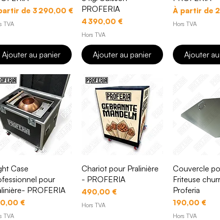
PROFERIA
ix promotionnel
Prix promoti
partir de
3 290,00 €
À partir de
2
Prix
4 390,00 €
s TVA
Hors TVA
Hors TVA
Ajouter au panier
Ajouter au panier
Ajouter au
Aperçu rapide
Aperçu rapide
Aperçu r
ight Case
Chariot pour Pralinière
Couvercle po
ofessionnel pour
- PROFERIA
Friteuse chur
alinière- PROFERIA
Proferia
Prix
490,00 €
ix
Prix
0,00 €
190,00 €
Hors TVA
s TVA
Hors TVA