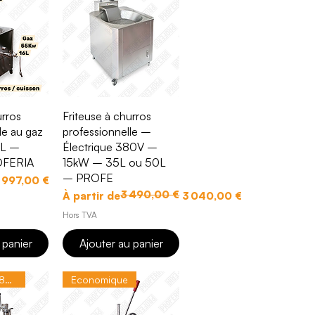
apide
Aperçu rapide
urros
Friteuse à churros
le au gaz
professionnelle –
0L –
Électrique 380V –
FERIA
15kW – 35L ou 50L
– PROFE
onnel
 997,00 €
3 490,00 €
Prix original
Prix promotionnel
À partir de
3 040,00 €
Hors TVA
 panier
Ajouter au panier
PREMIUM - 380V
Economique