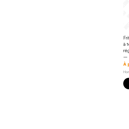
Fr
à 
ré
– 
Pri
Pr
À 
Hor