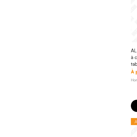
AL
à 
ta
Pr
À 
Hor