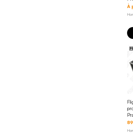
Pr
À 
Hor
Fl
pr
Pr
Pr
89
Hor