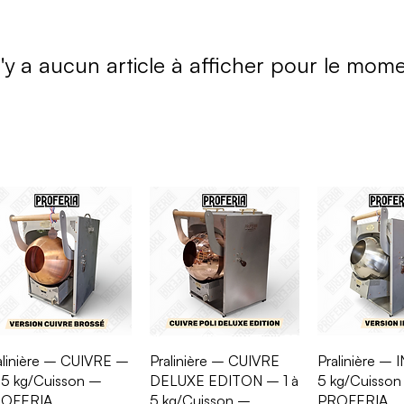
 n'y a aucun article à afficher pour le mome
Aperçu rapide
Aperçu rapide
Aperçu r
alinière – CUIVRE –
Pralinière – CUIVRE
Pralinière – 
à 5 kg/Cuisson –
DELUXE EDITON – 1 à
5 kg/Cuisson
OFERIA
5 kg/Cuisson –
PROFERIA