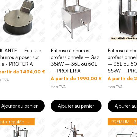
Aperçu rapide
Aperçu rapide
Aperçu r
ICANTE – Friteuse
Friteuse à churros
Friteuse à ch
churros à poser sur
professionnelle – Gaz
professionnel
ble - PROFERIA
35kW – 35L ou 50L
– 35L ou 5
– PROFERIA
55kW – PRO
ix promotionnel
partir de
1 494,00 €
Prix promotionnel
Prix promoti
À partir de
1 990,00 €
À partir de
2
s TVA
Hors TVA
Hors TVA
Ajouter au panier
Ajouter au panier
Ajouter au
Auto-régulée - 45KW