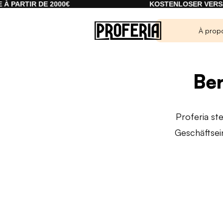
 DE 2000€
KOSTENLOSER VERSAND AB 20
À prop
Ber
Proferia st
Geschäftsei