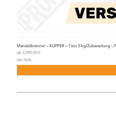
Mandelbrenner – KUPFER – 1 bis 5 kg/Zubereitung –
Sale-Preis
ab
3.290,00 €
exkl. MwSt.