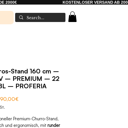
KOSTENLOSER VERSAND AB 2000€
ros-Stand 160 cm –
V – PREMIUM – 22
38L – PROFERIA
Sale-
090,00€
Preis
St.
ioneller Premium-Churro-Stand,
sch und ergonomisch, mit
runder