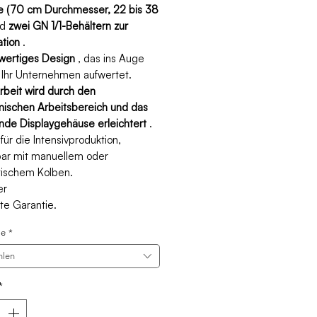
se (70 cm Durchmesser, 22 bis 38
nd
zwei GN 1/1-Behältern zur
ation
.
wertiges Design
, das ins Auge
d Ihr Unternehmen aufwertet.
rbeit wird durch den
ischen Arbeitsbereich und das
nde Displaygehäuse erleichtert
.
 für die Intensivproduktion,
ar mit manuellem oder
ischem Kolben.
er
te Garantie.
se
*
hlen
*