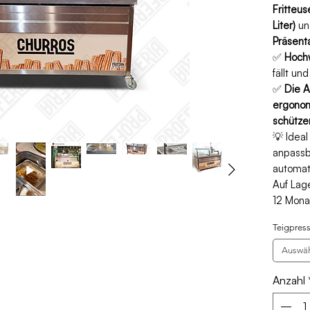
Fritteu
Liter)
u
Präsent
✅
Hoch
fällt un
✅
Die A
ergonom
schütze
💡 Ideal
anpassb
automat
Auf Lag
12 Mona
Teigpres
Auswä
Anzahl