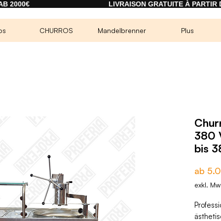
LIVRAISON GRATUITE À PARTIR DE 2000€
os
CHURROS
Mandelbrenner
Plus
Chur
380 
bis 
ab
5.
exkl. Mw
Profess
ästheti