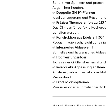
Schützt vor Spritzern und präsenti
Augen Ihrer Kunden.
✅
Doppelte GN 1/1-Pfannen
Ideal zur Lagerung und Präsentatio
✅
Präziser Thermostat (bis zu 213 
Das Öl muss für perfekte Kocherge
gehalten werden.
✅
Konstruktion aus Edelstahl 304
Robust, hygienisch, leicht zu reini
✅
Integriertes Ablassventil
Schnelles und hygienisches Ablass
✅
Hochleistungsräder
Trotz seiner Größe ist es leicht un
✅
Individuelle Anpassung an Ihren S
Aufkleber, Fahnen, visuelle Identi
Messestand.
✅
Produktionsoptionen
Manueller oder automatischer Kolb
detaillierte Beschreibung