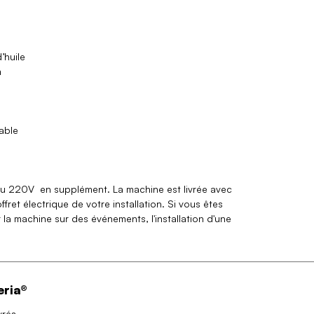
’huile
m
table
 ou 220V en supplément. La machine est livrée avec
fret électrique de votre installation. Si vous êtes
 la machine sur des événements, l'installation d'une
eria®
vrés