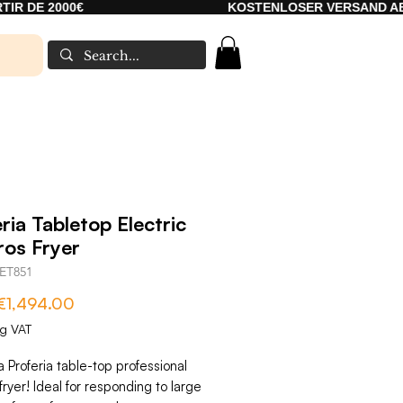
00€
KOSTENLOSER VERSAND AB 2000€
ria Tabletop Electric
ros Fryer
ET851
Sale
€1,494.00
Price
ng VAT
a Proferia table-top professional
fryer! Ideal for responding to large