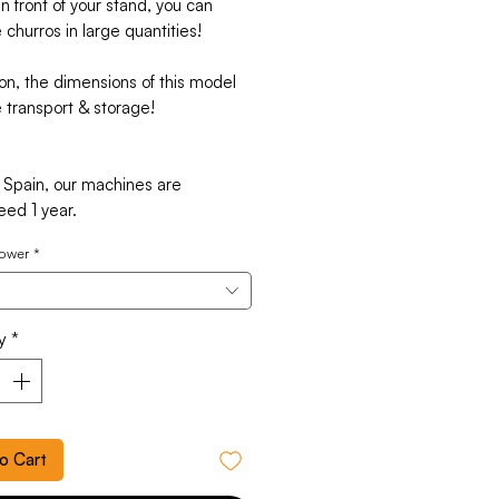
n front of your stand, you can
churros in large quantities!
ion, the dimensions of this model
te transport & storage!
 Spain, our machines are
eed 1 year.
power
*
y
*
o Cart