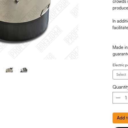
crowds i
produce 
In addit
facilita
Made in
guarant
Electric 
Select
Quantit
Add t