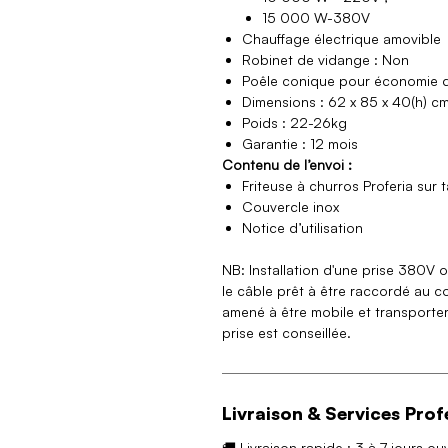
15 000 W-380V
Chauffage électrique amovible
Robinet de vidange : Non
Poêle conique pour économie d
Dimensions : 62 x 85 x 40(h) c
Poids : 22-26kg
Garantie : 12 mois
Contenu de l’envoi :
Friteuse à churros Proferia sur 
Couvercle inox
Notice d’utilisation
NB: Installation d'une prise 380V
le câble prêt à être raccordé au cof
amené à être mobile et transporter
prise est conseillée.
Livraison & Services Prof
🚚 Livraison rapide : 3 à 7 jours ou