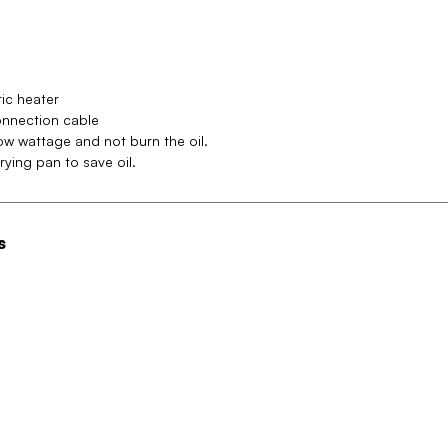
ric heater
onnection cable
low wattage and not burn the oil.
rying pan to save oil.
s