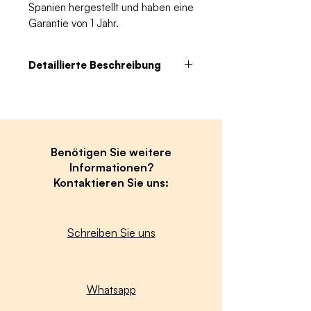
Spanien hergestellt und haben eine
Garantie von 1 Jahr.
Detaillierte Beschreibung
Technische Eigenschaften :
Länge: 300 mm
Breite: 500 mm
Benötigen Sie weitere
Höhe: 700 mm
Informationen?
Kapazität : 3.5 kilos
Kontaktieren Sie uns:
Hergestellt aus Edelstahl AISI
304.
Schreiben Sie uns
Ausgestattet mit
Auswurfkontrolle und
Drehzahlregelung
(Ermöglicht die Herstellung von
Whatsapp
Produkten jeder Größe).