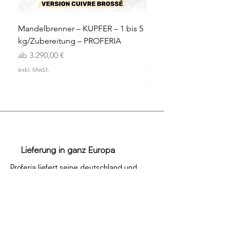
Mandelbrenner – KUPFER – 1 bis 5
Mandelbrenner – Kupf
kg/Zubereitung – PROFERIA
Edition – 1 bis 5 kg/Zu
PROFERIA
Sale-Preis
ab
3.290,00 €
Preis
4.390,00 €
exkl. MwSt.
exkl. MwSt.
Lieferung in ganz Europa
Proferia liefert seine deutschland und
Europa