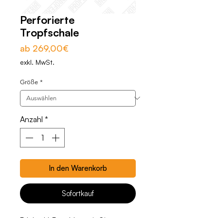
Perforierte
Tropfschale
Sale-
ab
269,00€
Preis
exkl. MwSt.
Größe
*
Anzahl
*
In den Warenkorb
Sofortkauf