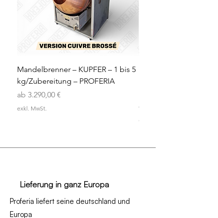
Mandelbrenner – KUPFER – 1 bis 5
Mandelbrenner – Kupf
kg/Zubereitung – PROFERIA
Edition – 1 bis 5 kg/Zu
PROFERIA
Sale-Preis
ab
3.290,00 €
Preis
4.390,00 €
exkl. MwSt.
exkl. MwSt.
Lieferung in ganz Europa
Proferia liefert seine deutschland und
Europa